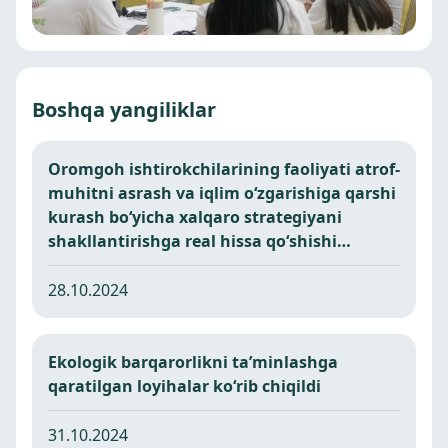
Boshqa yangiliklar
Oromgoh ishtirokchilarining faoliyati atrof-
muhitni asrash va iqlim o‘zgarishiga qarshi
kurash bo‘yicha xalqaro strategiyani
shakllantirishga real hissa qo‘shishi
mumkin.
28.10.2024
Ekologik barqarorlikni taʼminlashga
qaratilgan loyihalar ko‘rib chiqildi
31.10.2024