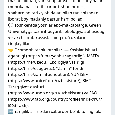
mashg‘ulotlari, vorkshoplar va ekologik loyihalar
muhokamasi kutib turibdi, shuningdek,
shaharning tarixiy obidalari bilan tanishishdan
iborat boy madaniy dastur ham bo‘ladi.
💬 Toshkentda yoshlar eko-maktablarga, Green
Universityga tashrif buyurib, ekologiya sohasidagi
yetakchi mutaxassislarning ma’ruzalarini
tinglaydilar.
🤝 Oromgoh tashkilotchilari — Yoshlar ishlari
agentligi (https://t.me/yoshlaragentligi), MMTV
(https://t.me/uzedu), Ekologiya vazirligi
(https://t.me/ecogovuz), "Zamin" fondi
(https://t.me/zaminfoundation), YUNISEF
(https://www.unicef.org/uzbekistan/), BMT
Taraqqiyot dasturi
(https://www.undp.org/ru/uzbekistan) va FAO
(https://www.fao.org/countryprofiles/index/ru/?
iso3=UZB).
🆕 Yangiliklarimizdan xabardor bo‘lib turing, ular