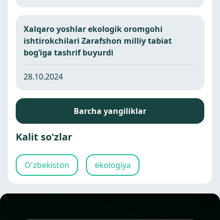
Xalqaro yoshlar ekologik oromgohi
ishtirokchilari Zarafshon milliy tabiat
bog‘iga tashrif buyurdi
28.10.2024
Barcha yangiliklar
Kalit so'zlar
O'zbekiston
ekologiya