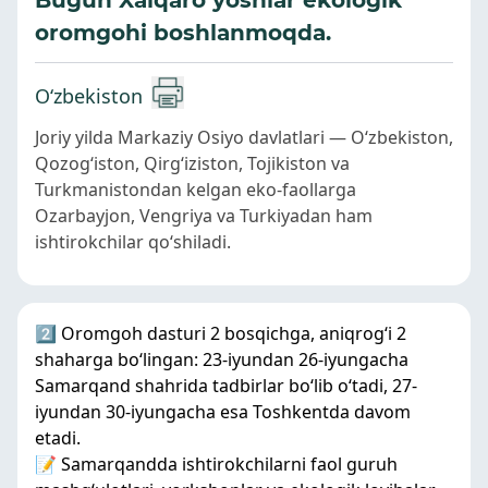
Bugun Xalqaro yoshlar ekologik
oromgohi boshlanmoqda.
O‘zbekiston
Joriy yilda Markaziy Osiyo davlatlari — O‘zbekiston,
Qozog‘iston, Qirg‘iziston, Tojikiston va
Turkmanistondan kelgan eko-faollarga
Ozarbayjon, Vengriya va Turkiyadan ham
ishtirokchilar qo‘shiladi.
2️⃣ Oromgoh dasturi 2 bosqichga, aniqrog‘i 2
shaharga bo‘lingan: 23-iyundan 26-iyungacha
Samarqand shahrida tadbirlar bo‘lib o‘tadi, 27-
iyundan 30-iyungacha esa Toshkentda davom
etadi.
📝 Samarqandda ishtirokchilarni faol guruh