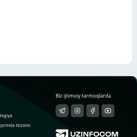
Biz ijtimoiy tarmoqlarda
tegiya
 qo'mita Nizomi