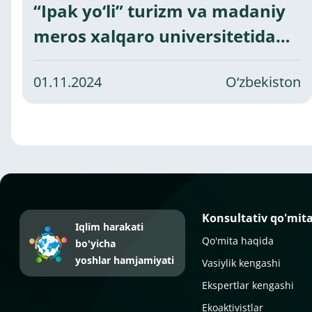
“Ipak yo‘li” turizm va madaniy
meros xalqaro universitetida
Markaziy Osiyo yoshlar
01.11.2024
O‘zbekiston
ekologik oromgohi bayrog‘ini
ko‘tarish marosimi bo‘lib o‘tdi.
Konsultativ qo'mit
Iqlim harakati
Qo'mita haqida
bo'yicha
yoshlar hamjamiyati
Vasiylik kengashi
Ekspertlar kengashi
Ekoaktivistlar