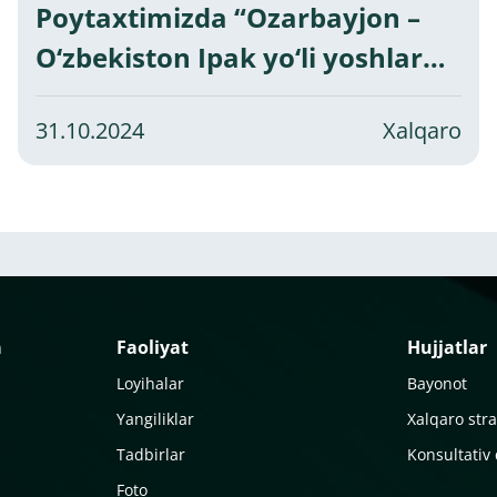
Poytaxtimizda “Ozarbayjon –
O‘zbekiston Ipak yo‘li yoshlar
iqlim forumi” bo‘lib o‘tdi
31.10.2024
Xalqaro
a
Faoliyat
Hujjatlar
Loyihalar
Bayonot
Yangiliklar
Xalqaro stra
Tadbirlar
Konsultativ
Foto