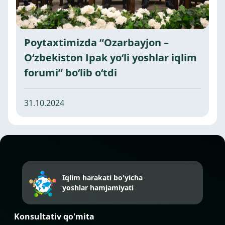
Poytaxtimizda “Ozarbayjon –
O‘zbekiston Ipak yo‘li yoshlar iqlim
forumi” bo‘lib o‘tdi
31.10.2024
Iqlim harakati bo'yicha
yoshlar hamjamiyati
Konsultativ qo'mita