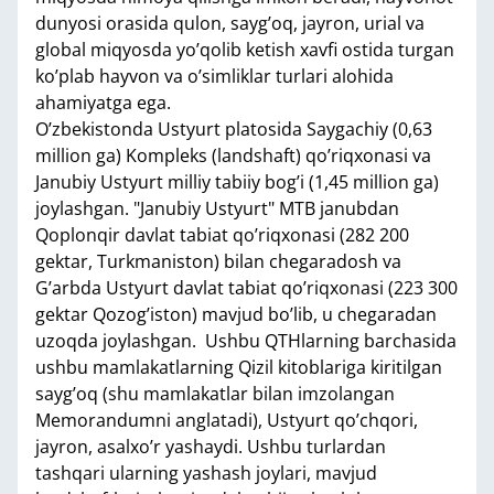
dunyosi orasida qulon, sayg’oq, jayron, urial va
global miqyosda yo’qolib ketish xavfi ostida turgan
ko’plab hayvon va o’simliklar turlari alohida
ahamiyatga ega.
O’zbekistonda Ustyurt platosida Saygachiy (0,63
million ga) Kompleks (landshaft) qo’riqxonasi va
Janubiy Ustyurt milliy tabiiy bog’i (1,45 million ga)
joylashgan. "Janubiy Ustyurt" MTB janubdan
Qoplonqir davlat tabiat qo’riqxonasi (282 200
gektar, Turkmaniston) bilan chegaradosh va
G’arbda Ustyurt davlat tabiat qo’riqxonasi (223 300
gektar Qozog’iston) mavjud bo’lib, u chegaradan
uzoqda joylashgan. Ushbu QTHlarning barchasida
ushbu mamlakatlarning Qizil kitoblariga kiritilgan
sayg’oq (shu mamlakatlar bilan imzolangan
Memorandumni anglatadi), Ustyurt qo’chqori,
jayron, asalxo’r yashaydi. Ushbu turlardan
tashqari ularning yashash joylari, mavjud