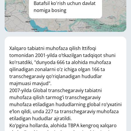
Batafsil ko'rish uchun davlat
nomiga bosing
Xalqaro tabiatni muhofaza qilish Ittifoqi
tomonidan 2001-yilda o’tkazilgan tadqiqot shuni
ko’rsatdiki, "dunyoda 666 ta alohida muhofaza
qilinadigan zonalarni o’z ichiga olgan 166 ta
transchegaraviy qo’riqlanadigan hududlar
majmuasi mavjud".
2007-yilda Global transchegaraviy tabiatni
muhofaza qilish tarmog’i transchegaraviy
muhofaza etiladigan hududlarning global ro’yxatini
e’lon qildi, unda 227 ta transchegaraviy muhofaza
etiladigan hududlar ajratildi.
Ko’pgina hollarda, alohida TBPA kengroq xalqaro