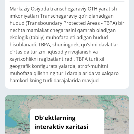
Markaziy Osiyoda transchegaraviy QTH yaratish
imkoniyatlari Transchegaraviy qo’riqlanadigan
hudud (Transboundary Protected Areas - TBPA) bir
nechta mamlakat chegarasini qamrab oladigan
ekologik (tabiiy) muhofaza etiladigan hudud
hisoblanadi. TBPA, shuningdek, qo’shni davlatlar
o’rtasida turizm, iqtisodiy rivojlanish va
xayrixohlikni rag’batlantiradi. TBPA turli xil
geografik konfiguratsiyalarda, atrof-muhitni
muhofaza qilishning turli darajalarida va xalqaro
hamkorlikning turli darajalarida mavjud.
Ob'ektlarning
interaktiv xaritasi