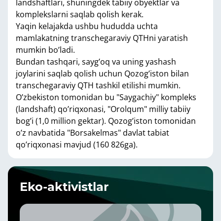
landshaftlari, shuningdek tabiiy obyektlar va
komplekslarni saqlab qolish kerak.
Yaqin kelajakda ushbu hududda uchta
mamlakatning transchegaraviy QTHni yaratish
mumkin bo’ladi.
Bundan tashqari, sayg’oq va uning yashash
joylarini saqlab qolish uchun Qozog’iston bilan
transchegaraviy QTH tashkil etilishi mumkin.
O’zbekiston tomonidan bu "Saygachiy" kompleks
(landshaft) qo’riqxonasi, "Orolqum" milliy tabiiy
bog’i (1,0 million gektar). Qozog’iston tomonidan
o’z navbatida "Borsakelmas" davlat tabiat
qo’riqxonasi mavjud (160 826ga).
Eko-aktivistlar