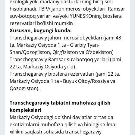
ekologik yoki madaniy dasturlarning bir qismi
hisoblanadi. TBPA jahon merosi obyektlari, Ramsar
suv-botqoq yerlari va/yoki YUNESKOning biosfera
rezervatlari bo’lishi mumkin
Xususan, bugungi kunda:
Transchegaraviy jahon merosi obyektlari (jami 43
ta, Markaziy Osiyoda 1 ta - G’arbiy Tyan-
Shan/Qozog’iston, Qirg’iziston va O’zbekiston)
Transchegaraviy Ramsar suv-botqoq yerlari (jami
22 ta, Markaziy Osiyoda yo’q).
Transchegaraviy biosfera rezervatlari (jami 22 ta,
Markaziy Osiyoda 1 ta - Buyuk Oltoy/Rossiya va
Qozog’iston).
Transchegaraviy tabiatni muhofaza qilish
komplekslari
Markaziy Osiyodagi qo’shni davlatlar o’rtasida
ekotizimlarni muhofaza qilish va biologik xilma-
xillikni saqlash sohasida transchegaraviy