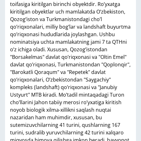
toifasiga kiritilgan birinchi obyektdir. Ro’yxatga
kiritilgan obyektlar uch mamlakatda O’zbekiston,
Qozog’iston va Turkmanistondagi cho’l
qo’riqxonalari, milliy bog’lar va landshaft buyurtma
qo’riqxonasi hududlarida joylashgan. Ushbu
nominatsiya uchta mamlakatning jami 7 ta QTHni
o’z ichiga oladi. Xususan, Qozog’istondan
"Borsakelmas" davlat qo’riqxonasi va "Oltin Emel"
davlat qo’riqxonasi, Turkmanistondan "Qoplonqir",
"Barokatli Qoraqum" va "Repetek" davlat
qo’riqxonalari, O’zbekistondan "Saygachiy"
kompleks (landshaft) qo’riqxonasi va "Janubiy
Ustyurt" MTB kiradi. Mo’tadil mintaqadagi Turon
cho’llarini Jahon tabiiy merosi ro’yxatiga kiritish
noyob biologik xilma-xillikni saqlash nuqtai
nazaridan ham muhimdir, xususan, bu
sutemizuvchilarning 41 turini, qushlarning 167
turini, sudralib yuruvchilarning 42 turini xalqaro
miqyosda himoya qilishga imkon beradi, hayvonot