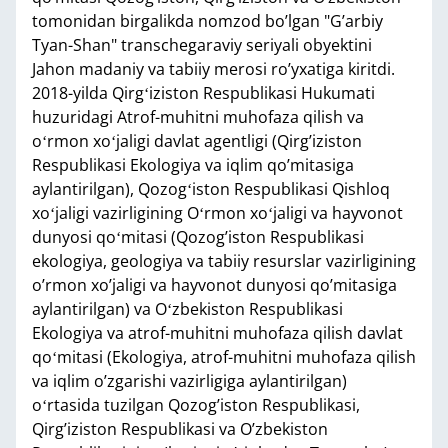
tomonidan birgalikda nomzod bo’lgan "G’arbiy
Tyan-Shan" transchegaraviy seriyali obyektini
Jahon madaniy va tabiiy merosi ro’yxatiga kiritdi.
2018-yilda Qirgʻiziston Respublikasi Hukumati
huzuridagi Atrof-muhitni muhofaza qilish va
oʻrmon xoʻjaligi davlat agentligi (Qirg’iziston
Respublikasi Ekologiya va iqlim qo’mitasiga
aylantirilgan), Qozogʻiston Respublikasi Qishloq
xoʻjaligi vazirligining Oʻrmon xoʻjaligi va hayvonot
dunyosi qoʻmitasi (Qozog’iston Respublikasi
ekologiya, geologiya va tabiiy resurslar vazirligining
o’rmon xo’jaligi va hayvonot dunyosi qo’mitasiga
aylantirilgan) va Oʻzbekiston Respublikasi
Ekologiya va atrof-muhitni muhofaza qilish davlat
qoʻmitasi (Ekologiya, atrof-muhitni muhofaza qilish
va iqlim o’zgarishi vazirligiga aylantirilgan)
oʻrtasida tuzilgan Qozog’iston Respublikasi,
Qirg’iziston Respublikasi va O’zbekiston