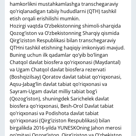
hamkorlikni mustahkamlashga transchegaraviy
qo’riqlanadigan tabiiy hududlarni (QTH) tashkil
etish orqali erishilishi mumkin.
Hozirgi vaqtda O’zbekistonning shimoli-sharqida
Qozog’iston va O’zbekistonning Sharqiy qismida
Qirg’iziston Respublikasi bilan transchegaraviy
QTHni tashkil etishning haqiqiy imkoniyati mavjud.
Buning uchun ilk qadamlar qo’yib bo’lingan
Chatqol davlat biosfera qo’riqxonasi (Maydantal)
va Ugam Chatqol davlat biosfera rezervati
(Boshqizilsay) Qoratov davlat tabiat qo’riqxonasi,
Aqsu-Jabag’lin davlat tabiat qo’riqxonasi va
Sayram-Ugam davlat milliy tabiat bog’i
(Qozog’iston), shuningdek Sarichelek davlat
biosfera qo’riqxonasi, Besh-Orol Davlat tabiat
qo’riqxonasi va Podishota davlat tabiat
qo’riqxonasi (Qirg’iziston Respublikasi) bilan
birgalikda 2016-yilda YUNESKOning Jahon merosi
qo’mitasi Qozog’iston, Qirg’iziston va O’zbekiston