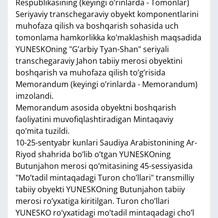
Respublikasining (keyingi o’rinlarda - Tomonlar)
Seriyaviy transchegaraviy obyekt komponentlarini
muhofaza qilish va boshqarish sohasida uch
tomonlama hamkorlikka ko’maklashish maqsadida
YUNESKOning "G’arbiy Tyan-Shan" seriyali
transchegaraviy Jahon tabiiy merosi obyektini
boshqarish va muhofaza qilish to’g’risida
Memorandum (keyingi o’rinlarda - Memorandum)
imzolandi.
Memorandum asosida obyektni boshqarish
faoliyatini muvofiqlashtiradigan Mintaqaviy
qo’mita tuzildi.
10-25-sentyabr kunlari Saudiya Arabistonining Ar-
Riyod shahrida bo’lib o’tgan YUNESKOning
Butunjahon merosi qo’mitasining 45-sessiyasida
"Mo’tadil mintaqadagi Turon cho’llari" transmilliy
tabiiy obyekti YUNESKOning Butunjahon tabiiy
merosi ro’yxatiga kiritilgan. Turon cho’llari
YUNESKO ro’yxatidagi mo’tadil mintaqadagi cho’l