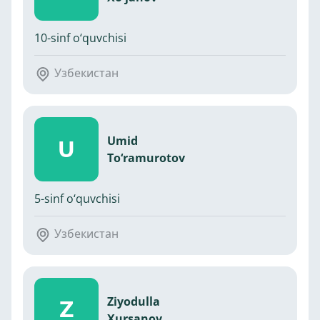
10-sinf o‘quvchisi
Узбекистан
Umid
U
To‘ramurotov
5-sinf o‘quvchisi
Узбекистан
Ziyodulla
Z
Xursanov