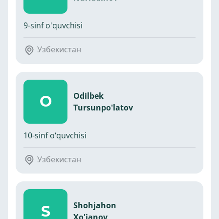
9-sinf o'quvchisi
Узбекистан
Odilbek
O
Tursunpo'latov
10-sinf o‘quvchisi
Узбекистан
Shohjahon
S
Xo'janov