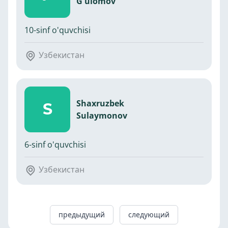
G'ulomov
10-sinf o'quvchisi
Узбекистан
Shaxruzbek
S
Sulaymonov
6-sinf o'quvchisi
Узбекистан
предыдущий
следующий