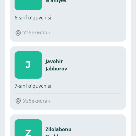
G'aniyev
6-sinf o'quvchisi
Узбекистан
Javohir
J
Jabborov
7-sinf o'quvchisi
Узбекистан
Zilolabonu
Z