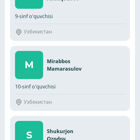
9-sinf o'quvchisi
Узбекистан
Mirabbos
M
Mamarasulov
10-sinf o'quvchisi
Узбекистан
Shukurjon
S
Ozodov