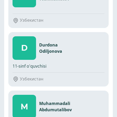
Узбекистан
Durdona
D
Odiljonova
11-sinf o'quvchisi
Узбекистан
Muhammadali
M
Abdumutalibov