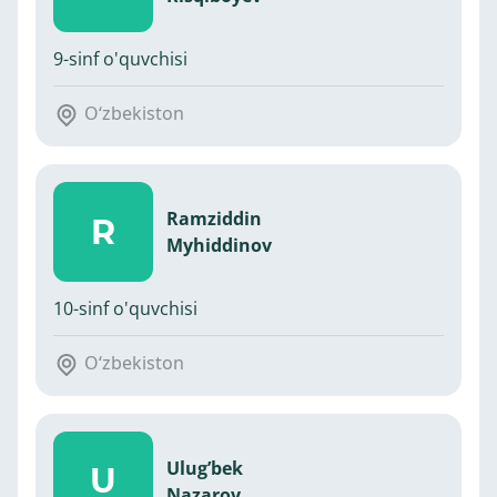
9-sinf o'quvchisi
O‘zbekiston
Ramziddin
R
Myhiddinov
10-sinf o'quvchisi
O‘zbekiston
Ulug’bek
U
Nazarov