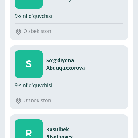
9-sinf o'quvchisi
O‘zbekiston
So'g'diyona
S
Abduqaxxorova
9-sinf o'quvchisi
O‘zbekiston
Rasulbek
R
Risqiboyev