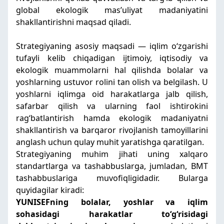
global ekologik masʼuliyat madaniyatini
shakllantirishni maqsad qiladi.
Strategiyaning asosiy maqsadi — iqlim oʻzgarishi
tufayli kelib chiqadigan ijtimoiy, iqtisodiy va
ekologik muammolarni hal qilishda bolalar va
yoshlarning ustuvor rolini tan olish va belgilash. U
yoshlarni iqlimga oid harakatlarga jalb qilish,
safarbar qilish va ularning faol ishtirokini
ragʻbatlantirish hamda ekologik madaniyatni
shakllantirish va barqaror rivojlanish tamoyillarini
anglash uchun qulay muhit yaratishga qaratilgan.
Strategiyaning muhim jihati uning xalqaro
standartlarga va tashabbuslarga, jumladan, BMT
tashabbuslariga muvofiqligidadir. Bularga
quyidagilar kiradi:
YUNISEFning bolalar, yoshlar va iqlim
sohasidagi harakatlar toʻgʻrisidagi