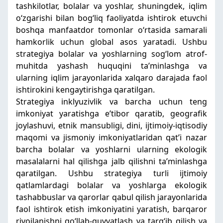
tashkilotlar, bolalar va yoshlar, shuningdek, iqlim
oʻzgarishi bilan bogʻliq faoliyatda ishtirok etuvchi
boshqa manfaatdor tomonlar oʻrtasida samarali
hamkorlik uchun global asos yaratadi. Ushbu
strategiya bolalar va yoshlarning sogʻlom atrof-
muhitda yashash huquqini taʼminlashga va
ularning iqlim jarayonlarida xalqaro darajada faol
ishtirokini kengaytirishga qaratilgan.
Strategiya inklyuzivlik va barcha uchun teng
imkoniyat yaratishga eʼtibor qaratib, geografik
joylashuvi, etnik mansubligi, dini, ijtimoiy-iqtisodiy
maqomi va jismoniy imkoniyatlaridan qatʼi nazar
barcha bolalar va yoshlarni ularning ekologik
masalalarni hal qilishga jalb qilishni taʼminlashga
qaratilgan. Ushbu strategiya turli ijtimoiy
qatlamlardagi bolalar va yoshlarga ekologik
tashabbuslar va qarorlar qabul qilish jarayonlarida
faol ishtirok etish imkoniyatini yaratish, barqaror
rivojlanishni qoʻllab-quvvatlash va targʻib qilish va