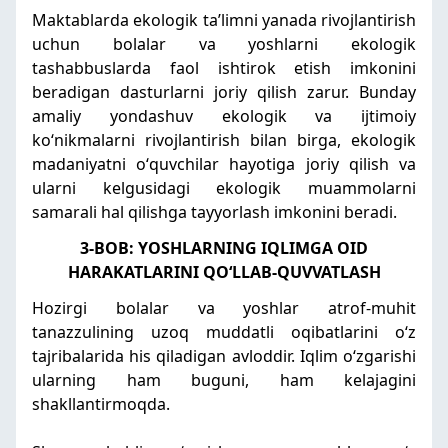
Maktablarda ekologik taʼlimni yanada rivojlantirish
uchun bolalar va yoshlarni ekologik
tashabbuslarda faol ishtirok etish imkonini
beradigan dasturlarni joriy qilish zarur. Bunday
amaliy yondashuv ekologik va ijtimoiy
koʻnikmalarni rivojlantirish bilan birga, ekologik
madaniyatni oʻquvchilar hayotiga joriy qilish va
ularni kelgusidagi ekologik muammolarni
samarali hal qilishga tayyorlash imkonini beradi.
3-BOB: YOSHLARNING IQLIMGA OID
HARAKATLARINI QOʻLLAB-QUVVATLASH
Hozirgi bolalar va yoshlar atrof-muhit
tanazzulining uzoq muddatli oqibatlarini oʻz
tajribalarida his qiladigan avloddir. Iqlim oʻzgarishi
ularning ham buguni, ham kelajagini
shakllantirmoqda.