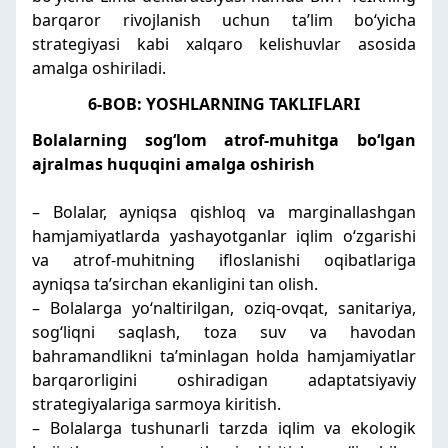
barqaror rivojlanish uchun taʼlim boʻyicha
strategiyasi kabi xalqaro kelishuvlar asosida
amalga oshiriladi.
6-BOB: YOSHLARNING TAKLIFLARI
Bolalarning sogʻlom atrof-muhitga boʻlgan
ajralmas huquqini amalga oshirish
– Bolalar, ayniqsa qishloq va marginallashgan
hamjamiyatlarda yashayotganlar iqlim oʻzgarishi
va atrof-muhitning ifloslanishi oqibatlariga
ayniqsa taʼsirchan ekanligini tan olish.
– Bolalarga yoʻnaltirilgan, oziq-ovqat, sanitariya,
sogʻliqni saqlash, toza suv va havodan
bahramandlikni taʼminlagan holda hamjamiyatlar
barqarorligini oshiradigan adaptatsiyaviy
strategiyalariga sarmoya kiritish.
– Bolalarga tushunarli tarzda iqlim va ekologik