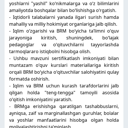
yoshlarni "yashil" koʻnikmalarga va oʻz bilimlarini
amaliyotda boshqalar bilan boʻlishishga oʻrgatish.
- Iqtidorli talabalarni yanada ilgari surish hamda
mahalliy va milliy hokimiyat organlariga jalb qilish.
- Iqlim oʻzgarishi va BRM boʻyicha taʼlimni oʻquv
jarayoniga kiritish, shuningdek, boʻlajak
pedagoglar va oʻqituvchilarni tayyorlashda
tarmoqlararo istiqbolni hisobga olish.
- Ushbu mavzuni sertifikatlash imkoniyati bilan
muntazam oʻquv kurslari materiallariga kiritish
orqali BRM boʻyicha oʻqituvchilar salohiyatini qulay
formatda oshirish.
- Iqlim va BRM uchun kurash tarafdorlarini jalb
qilgan holda "teng-tengga" tamoyili asosida
oʻqitish imkoniyatini yaratish.
- BRMga erishishga qaratilgan tashabbuslarni,
ayniqsa, zaif va marginallashgan guruhlar, bolalar
va yoshlar manfaatlarini hisobga olgan holda
moliyalashtirishni taʼminlash.