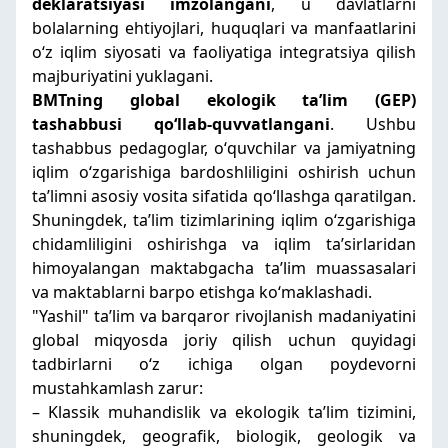
deklaratsiyasi imzola
ngani
, u davlatlarni
bolalarning ehtiyojlari, huquqlari va manfaatlarini
oʻz iqlim siyosati va faoliyatiga integratsiya qilish
majburiyatini yuklagani.
BMTning global ekologik taʼlim (GEP)
tashabbusi qoʻllab-quvvatla
ngani
. Ushbu
tashabbus pedagoglar, oʻquvchilar va jamiyatning
iqlim oʻzgarishiga bardoshliligini oshirish uchun
taʼlimni asosiy vosita sifatida qoʻllashga qaratilgan.
Shuningdek, taʼlim tizimlarining iqlim oʻzgarishiga
chidamliligini oshirishga va iqlim taʼsirlaridan
himoyalangan maktabgacha taʼlim muassasalari
va maktablarni barpo etishga koʻmaklashadi.
"Yashil" taʼlim va barqaror rivojlanish madaniyatini
global miqyosda joriy qilish uchun quyidagi
tadbirlarni oʻz ichiga olgan poydevorni
mustahkamlash zarur:
– Klassik muhandislik va ekologik taʼlim tizimini,
shuningdek, geografik, biologik, geologik va