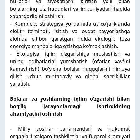
hujjatlar va siyosatlarni kiritish yoʻli bilan
bolalarning oʻz huquqlari va imkoniyatlari haqida
xabardorligini oshirish.
– Kompleks strategiya yordamida uy xoʻjaliklarida
elektr taʼminoti, isitish va ovqat tayyorlashga
alohida eʼtibor qaratgan holda ekologik toza
energiya manbalariga oʻtishga koʻmaklashish.
– Ekologiya, iqlim oʻzgarishiga moslashish va
uning oqibatlarini yumshatish (ofatlar xavfini
kamaytirish) boʻyicha bolalar huquqlarini himoya
qilish uchun mintaqaviy va global sherikliklar
yaratish.
Bolalar va yoshlarning iqlim oʻzgarishi bilan
bogʻliq jarayonlardagi ishtirokini
ng
ahamiyatini
oshirish
– Milliy yoshlar parlamentlari va hukumat
organlari, xalqaro tashkilotlar va fuqarolik jamiyati