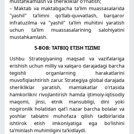
mustahkamlash va sherikliklar oʻrnatish;
– Maktab va maktabgacha taʼlim muassasalarida
"yashil" taʼlimni qoʻllab-quvvatlash, barqaror
infratuzilma va "yashil" taʼlim muhitini yaratish
uchun taʼlim muassasalarining salohiyatini
mustahkamlash.
5-BOB: TATBIQ ETISH TIZIMI
Ushbu Strategiyaning maqsad va vazifalariga
erishish uchun milliy va xalqaro darajadagi barcha
tegishli organlarning harakatlarini
muvofiqlashtirish zarur. Strategiya global darajada
sherikliklar yaratish, mamlakatlar oʻrtasida
hamkorlikni rivojlantirish hamda ijtimoiy-iqtisodiy
maqomi, jinsi, etnik mansubligi, dini yoki
nogironlik holatidan qatʼi nazar barcha bolalar va
yoshlar tabiatni muhofaza qilish tadbirlarida
ishtirok etish imkoniyatiga ega boʻlishini
taʼminlash muhimligini taʼkidlaydi.