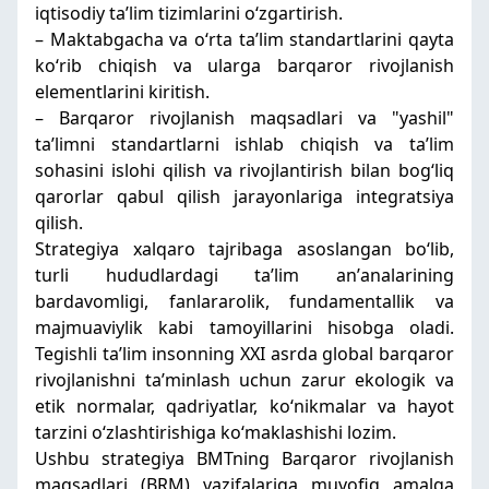
iqtisodiy taʼlim tizimlarini oʻzgartirish.
– Maktabgacha va oʻrta taʼlim standartlarini qayta
koʻrib chiqish va ularga barqaror rivojlanish
elementlarini kiritish.
– Barqaror rivojlanish maqsadlari va "yashil"
taʼlimni standartlarni ishlab chiqish va taʼlim
sohasini islohi qilish va rivojlantirish bilan bogʻliq
qarorlar qabul qilish jarayonlariga integratsiya
qilish.
Strategiya xalqaro tajribaga asoslangan boʻlib,
turli hududlardagi taʼlim anʼanalarining
bardavomligi, fanlararolik, fundamentallik va
majmuaviylik kabi tamoyillarini hisobga oladi.
Tegishli taʼlim insonning XXI asrda global barqaror
rivojlanishni taʼminlash uchun zarur ekologik va
etik normalar, qadriyatlar, koʻnikmalar va hayot
tarzini oʻzlashtirishiga koʻmaklashishi lozim.
Ushbu strategiya BMTning Barqaror rivojlanish
maqsadlari (BRM) vazifalariga muvofiq amalga