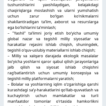
tushunishlarini yaxshilaydigan, kelajakdagi
chaqiriqlarga moslashish va ularni yumshatish
uchun zarur boʻlgan koʻnikmalarni
shakllantiradigan taʼlim, axborot va resurslarga
ega boʻlishlarini taʼminlash;
– "Yashil" taʼlimni joriy etish boʻyicha umumiy
global nazar va tegishli milliy siyosatlar va
harakatlar rejasini ishlab chiqish, shuningdek,
tegishli oʻquv-uslubiy materiallarni ishlab chiqish;
– Milliy va xalqaro darajada ekologik masalalar
boʻyicha yoshlarni qaror qabul qilish jarayonlariga
jalb qilish va siyosat ishlab chiqishni
ragʻbatlantirish uchun umumiy konsepsiya va
tegishli milliy platformalarni yaratish;
– Bolalar va yoshlarning iqlim oʻzgarishiga qarshi
kurashdagi saʼy-harakatlarini qoʻllab-quvvatlash va
kuchaytirish uchun mamlakatlar va turli
manfaatdor tomonlar oʻrtasida hamkorlikni