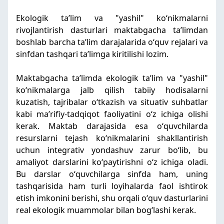
Ekologik taʼlim va "yashil" koʻnikmalarni
rivojlantirish dasturlari maktabgacha taʼlimdan
boshlab barcha taʼlim darajalarida oʻquv rejalari va
sinfdan tashqari taʼlimga kiritilishi lozim.
Maktabgacha taʼlimda ekologik taʼlim va "yashil"
koʻnikmalarga jalb qilish tabiiy hodisalarni
kuzatish, tajribalar oʻtkazish va situativ suhbatlar
kabi maʼrifiy-tadqiqot faoliyatini oʻz ichiga olishi
kerak. Maktab darajasida esa oʻquvchilarda
resurslarni tejash koʻnikmalarini shakllantirish
uchun integrativ yondashuv zarur boʻlib, bu
amaliyot darslarini koʻpaytirishni oʻz ichiga oladi.
Bu darslar oʻquvchilarga sinfda ham, uning
tashqarisida ham turli loyihalarda faol ishtirok
etish imkonini berishi, shu orqali oʻquv dasturlarini
real ekologik muammolar bilan bogʻlashi kerak.