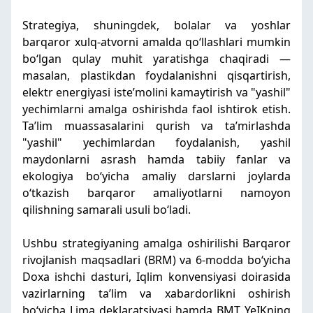
Strategiya, shuningdek, bolalar va yoshlar
barqaror xulq-atvorni amalda qoʻllashlari mumkin
boʻlgan qulay muhit yaratishga chaqiradi —
masalan, plastikdan foydalanishni qisqartirish,
elektr energiyasi isteʼmolini kamaytirish va "yashil"
yechimlarni amalga oshirishda faol ishtirok etish.
Taʼlim muassasalarini qurish va taʼmirlashda
"yashil" yechimlardan foydalanish, yashil
maydonlarni asrash hamda tabiiy fanlar va
ekologiya boʻyicha amaliy darslarni joylarda
oʻtkazish barqaror amaliyotlarni namoyon
qilishning samarali usuli boʻladi.
Ushbu strategiyaning amalga oshirilishi Barqaror
rivojlanish maqsadlari (BRM) va 6-modda boʻyicha
Doxa ishchi dasturi, Iqlim konvensiyasi doirasida
vazirlarning taʼlim va xabardorlikni oshirish
boʻyicha Lima deklaratsiyasi hamda BMT YeIKning