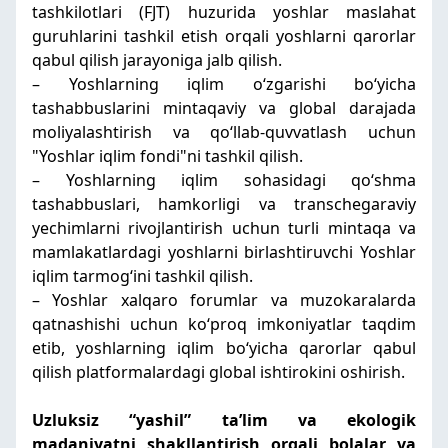
tashkilotlari (FJT) huzurida yoshlar maslahat
guruhlarini tashkil etish orqali yoshlarni qarorlar
qabul qilish jarayoniga jalb qilish.
– Yoshlarning iqlim oʻzgarishi boʻyicha
tashabbuslarini mintaqaviy va global darajada
moliyalashtirish va qoʻllab-quvvatlash uchun
"Yoshlar iqlim fondi"ni tashkil qilish.
– Yoshlarning iqlim sohasidagi qoʻshma
tashabbuslari, hamkorligi va transchegaraviy
yechimlarni rivojlantirish uchun turli mintaqa va
mamlakatlardagi yoshlarni birlashtiruvchi Yoshlar
iqlim tarmogʻini tashkil qilish.
– Yoshlar xalqaro forumlar va muzokaralarda
qatnashishi uchun koʻproq imkoniyatlar taqdim
etib, yoshlarning iqlim boʻyicha qarorlar qabul
qilish platformalardagi global ishtirokini oshirish.
Uzluksiz “yashil” taʼlim va ekologik
madaniyatni shakllantirish orqali bolalar va