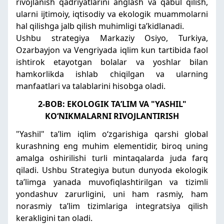
rivojlanish qadriyatlarini anglash va qabul qilish,
ularni ijtimoiy, iqtisodiy va ekologik muammolarni
hal qilishga jalb qilish muhimligi taʼkidlanadi.
Ushbu strategiya Markaziy Osiyo, Turkiya,
Ozarbayjon va Vengriyada iqlim kun tartibida faol
ishtirok etayotgan bolalar va yoshlar bilan
hamkorlikda ishlab chiqilgan va ularning
manfaatlari va talablarini hisobga oladi.
2-BOB: EKOLOGIK TAʼLIM VA "YASHIL"
KOʻNIKMALARNI RIVOJLANTIRISH
"Yashil" taʼlim iqlim oʻzgarishiga qarshi global
kurashning eng muhim elementidir, biroq uning
amalga oshirilishi turli mintaqalarda juda farq
qiladi. Ushbu Strategiya butun dunyoda ekologik
taʼlimga yanada muvofiqlashtirilgan va tizimli
yondashuv zarurligini, uni ham rasmiy, ham
norasmiy taʼlim tizimlariga integratsiya qilish
kerakligini tan oladi.