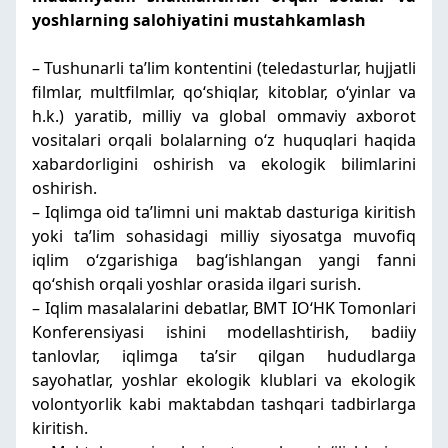
yoshlarning salohiyatini mustahkamlash
– Tushunarli taʼlim kontentini (teledasturlar, hujjatli
filmlar, multfilmlar, qoʻshiqlar, kitoblar, oʻyinlar va
h.k.) yaratib, milliy va global ommaviy axborot
vositalari orqali bolalarning oʻz huquqlari haqida
xabardorligini oshirish va ekologik bilimlarini
oshirish.
– Iqlimga oid taʼlimni uni maktab dasturiga kiritish
yoki taʼlim sohasidagi milliy siyosatga muvofiq
iqlim oʻzgarishiga bagʻishlangan yangi fanni
qoʻshish orqali yoshlar orasida ilgari surish.
– Iqlim masalalarini debatlar, BMT IOʻHK Tomonlari
Konferensiyasi ishini modellashtirish, badiiy
tanlovlar, iqlimga taʼsir qilgan hududlarga
sayohatlar, yoshlar ekologik klublari va ekologik
volontyorlik kabi maktabdan tashqari tadbirlarga
kiritish.