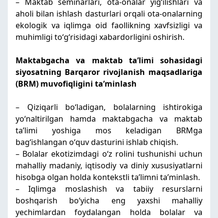
– Maktab seminarlari, ota-onalar yigʻilishlari va
aholi bilan ishlash dasturlari orqali ota-onalarning
ekologik va iqlimga oid faollikning xavfsizligi va
muhimligi toʻgʻrisidagi xabardorligini oshirish.
Maktabgacha va maktab taʼlimi sohasidagi
siyosatning Barqaror rivojlanish maqsadlariga
(BRM) muvofiqligini taʼminlash
– Qiziqarli boʻladigan, bolalarning ishtirokiga
yoʻnaltirilgan hamda maktabgacha va maktab
taʼlimi yoshiga mos keladigan BRMga
bagʻishlangan oʻquv dasturini ishlab chiqish.
– Bolalar ekotizimdagi oʻz rolini tushunishi uchun
mahalliy madaniy, iqtisodiy va diniy xususiyatlarni
hisobga olgan holda kontekstli taʼlimni taʼminlash.
– Iqlimga moslashish va tabiiy resurslarni
boshqarish boʻyicha eng yaxshi mahalliy
yechimlardan foydalangan holda bolalar va