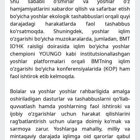
Shu sababli oʻsmirlar va yoshlar oʻz
hamjamiyatlarini xabardor qilish va safarbar etish
boʻyicha yoshlar ekologik tashabbuslari orqali quyi
darajadagi harakatlarda faol tashabbus
koʻrsatmoqda. Shuningdek, yoshlar iqlim
oʻzgarishi boʻyicha muzokaralarda, jumladan, BMT
IOʻHK raisligi doirasida iqlim boʻyicha yoshlar
chempioni YOUNGO kabi institutsionallashgan
yoshlar platformalari orqali BMTning iqlim
oʻzgarishi boʻyicha konferensiyalarida (KOP) ham
faol ishtirok etib kelmoqda.
Bolalar va yoshlar yoshlar rahbarligida amalga
oshiriladigan dasturlar va tashabbuslarni qoʻllab-
quvvatlash hamda yoshlarning faol ishtiroki va
ijobiy oʻzgarishlar uchun harakat qilishlarini
ragʻbatlantirish uchun ularga doimiy koʻmak va
sarmoya zarur. Yoshlarga mahalliy, milliy va
mintaqaviy darajada iqlimga oid qarorlar qabul