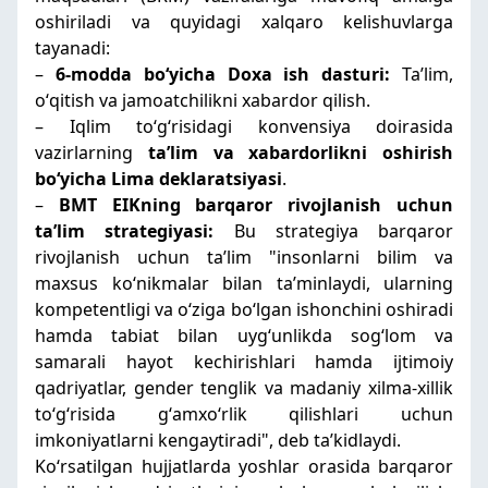
oshiriladi va quyidagi xalqaro kelishuvlarga
tayanadi:
–
6-modda boʻyicha Doxa ish dasturi:
Taʼlim,
oʻqitish va jamoatchilikni xabardor qilish.
– Iqlim toʻgʻrisidagi konvensiya doirasida
vazirlarning
taʼlim va xabardorlikni oshirish
boʻyicha
Lima
deklaratsiyasi
.
–
BMT EIKning barqaror rivojlanish uchun
taʼlim strategiyasi:
Bu strategiya barqaror
rivojlanish uchun taʼlim "insonlarni bilim va
maxsus koʻnikmalar bilan taʼminlaydi, ularning
kompetentligi va oʻziga boʻlgan ishonchini oshiradi
hamda tabiat bilan uygʻunlikda sogʻlom va
samarali hayot kechirishlari hamda ijtimoiy
qadriyatlar, gender tenglik va madaniy xilma-xillik
toʻgʻrisida gʻamxoʻrlik qilishlari uchun
imkoniyatlarni kengaytiradi", deb taʼkidlaydi.
Koʻrsatilgan hujjatlarda yoshlar orasida barqaror