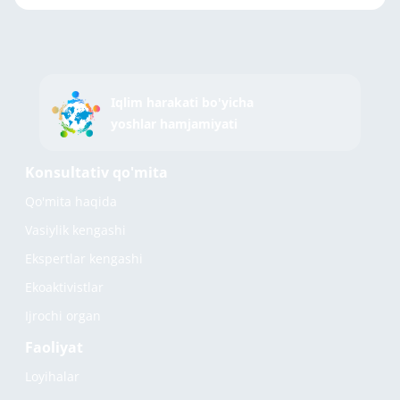
Iqlim harakati bo'yicha
yoshlar hamjamiyati
Konsultativ qo'mita
Qo'mita haqida
Vasiylik kengashi
Ekspertlar kengashi
Ekoaktivistlar
Ijrochi organ
Faoliyat
Loyihalar