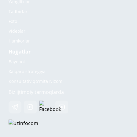
Yangiliklar
Tadbirlar
Foto
Videolar
Hamkorlar
Hujjatlar
Bayonot
Xalqaro strategiya
Konsultativ qo'mita Nizomi
Biz ijtimoiy tarmoqlarda