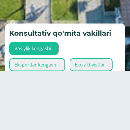
Konsultativ qo'mita vakillari
Vasiylik kengashi
Ekspertlar kengashi
Eko aktivistlar
Ijrochi organ
Murat
Kurum