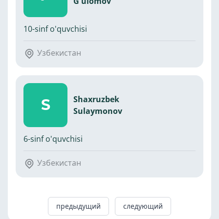
G'ulomov
10-sinf o'quvchisi
Узбекистан
Shaxruzbek
S
Sulaymonov
6-sinf o'quvchisi
Узбекистан
предыдущий
следующий