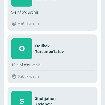
9-sinf o'quvchisi
Узбекистан
Odilbek
O
Tursunpo'latov
10-sinf o‘quvchisi
Узбекистан
Shohjahon
S
Xo'janov