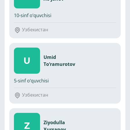
10-sinf o‘quvchisi
Узбекистан
Umid
U
To‘ramurotov
5-sinf o‘quvchisi
Узбекистан
Ziyodulla
Z
Xursanov