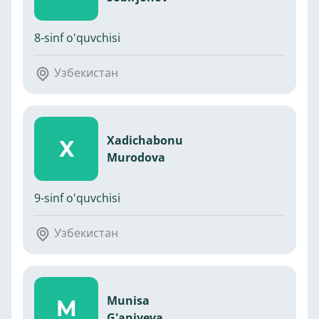
8-sinf o'quvchisi
Узбекистан
Xadichabonu
X
Murodova
9-sinf o'quvchisi
Узбекистан
Munisa
M
G'aniyeva