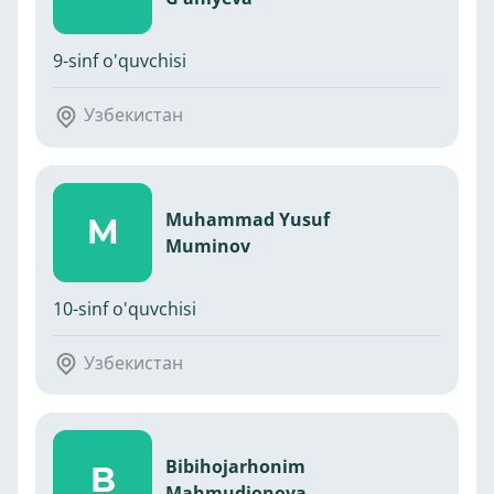
9-sinf o'quvchisi
Узбекистан
Muhammad Yusuf
M
Muminov
10-sinf o'quvchisi
Узбекистан
Bibihojarhonim
B
Mahmudjonova