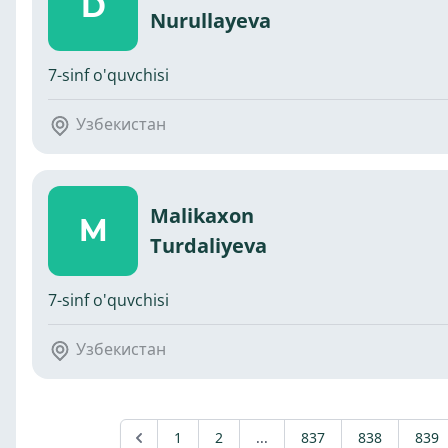
D
Nurullayeva
7-sinf o'quvchisi
Узбекистан
Malikaxon
M
Turdaliyeva
7-sinf o'quvchisi
Узбекистан
1
2
...
837
838
839