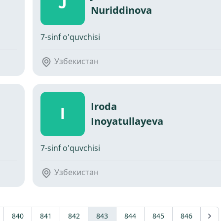
J
Nuriddinova
7-sinf o'quvchisi
Узбекистан
Iroda
I
Inoyatullayeva
7-sinf o'quvchisi
Узбекистан
840
841
842
843
844
845
846