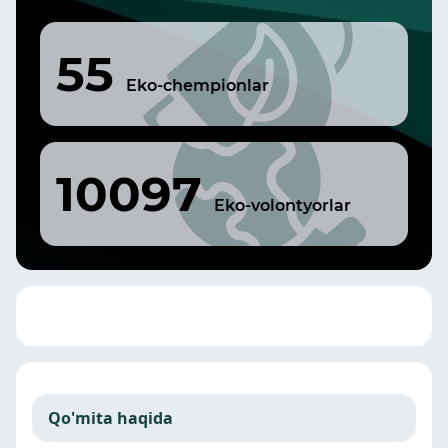
55
Eko-chempionlar
10097
Eko-volontyorlar
Qo'mita haqida