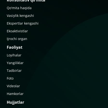
Konsultativ qo'mita
Qo'mita haqida
Vasiylik kengashi
Ekspertlar kengashi
Ekoaktivistlar
Ijrochi organ
Faoliyat
Loyihalar
Yangiliklar
Tadbirlar
Foto
Videolar
Hamkorlar
Hujjatlar