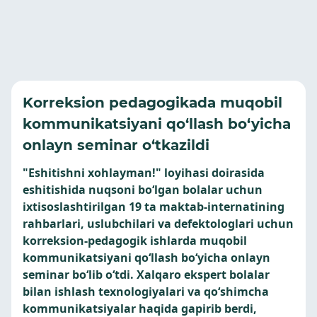
Korreksion pedagogikada muqobil
kommunikatsiyani qo‘llash bo‘yicha
onlayn seminar o‘tkazildi
"Eshitishni xohlayman!" loyihasi doirasida
eshitishida nuqsoni bo‘lgan bolalar uchun
ixtisoslashtirilgan 19 ta maktab-internatining
rahbarlari, uslubchilari va defektologlari uchun
korreksion-pedagogik ishlarda muqobil
kommunikatsiyani qo‘llash bo‘yicha onlayn
seminar bo‘lib o‘tdi. Xalqaro ekspert bolalar
bilan ishlash texnologiyalari va qo‘shimcha
kommunikatsiyalar haqida gapirib berdi,