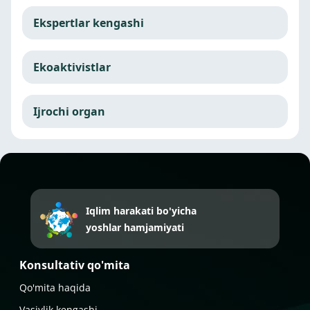
Ekspertlar kengashi
Ekoaktivistlar
Ijrochi organ
Iqlim harakati bo'yicha
yoshlar hamjamiyati
Konsultativ qo'mita
Qo'mita haqida
Vasiylik kengashi