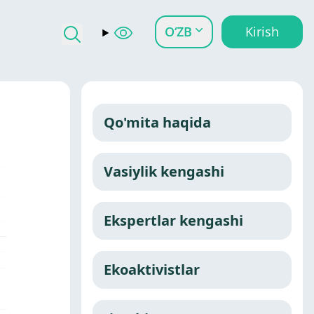
O‘ZB
Kirish
Qo'mita haqida
Vasiylik kengashi
Ekspertlar kengashi
Ekoaktivistlar