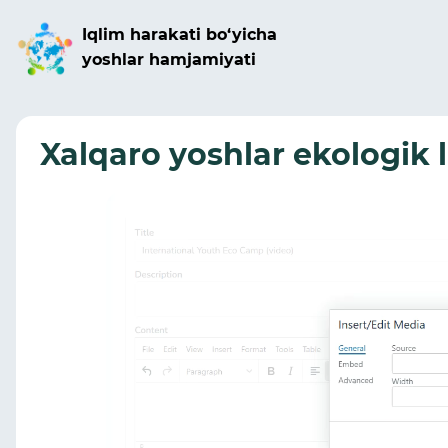
Iqlim harakati bo‘yicha
yoshlar hamjamiyati
Xalqaro yoshlar ekologik l