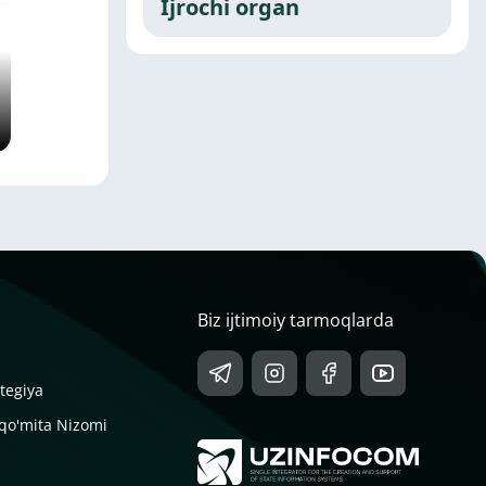
Ijrochi organ
Biz ijtimoiy tarmoqlarda
tegiya
 qo'mita Nizomi