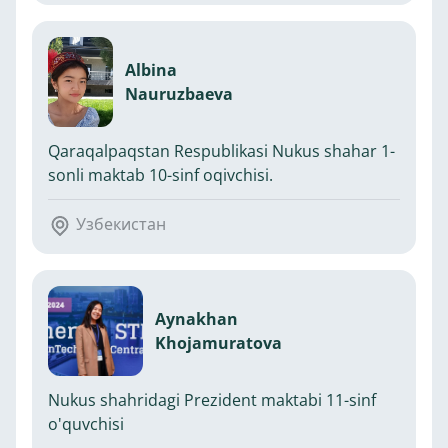
Albina
Nauruzbaeva
Qaraqalpaqstan Respublikasi Nukus shahar 1-
sonli maktab 10-sinf oqivchisi.
Узбекистан
Aynakhan
Khojamuratova
Nukus shahridagi Prezident maktabi 11-sinf
o'quvchisi