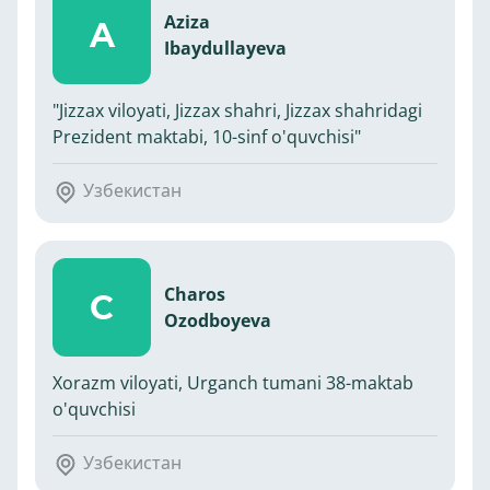
Aziza
A
Ibaydullayeva
"Jizzax viloyati, Jizzax shahri, Jizzax shahridagi
Prezident maktabi, 10-sinf o'quvchisi"
Узбекистан
Charos
C
Ozodboyeva
Xorazm viloyati, Urganch tumani 38-maktab
o'quvchisi
Узбекистан