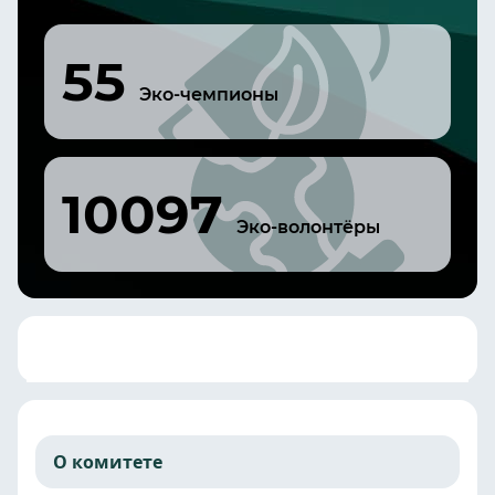
55
Эко-чемпионы
10097
Эко-волонтёры
О комитете